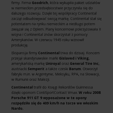
firmy. Firma
Goodrich
, która wykupiła pakiet udziałów
w niemieckim przedsiębiorstwie przyczyniła się do
dalszego rozwoju. Dzięki tej współpracy Continental
zaczął odbudowywać swoją markę. Continental stał się
potentatem na rynku niemieckim a niedługo potem
związał się z Oplem. Plany koncernowi pokrzyżowała II
wojna i Continental znów skorzystał z pomocy
Amerykanów. W czerwcu 1945 roku wznowił
produkcję.
Ekspansja firmy
Continental
trwa do dzisiaj. Koncern
przejął skandynawskie marki
Gislaved i Viking
,
amerykańską markę
Uniroyal
oraz
General Tire Inc
,
austriacki
Semperit
a także czeski
Barum
. Otworzył
fabryki m.in. w Argentynie, Meksyku, RPA, na Słowacji,
w Rumunii oraz Malezji.
Continental
trafił do Księgi Rekordów Guinnessa
dzięki oponom ContiSportContact Vmax.
W roku 2008
Porsche 911 GT 9 wyposażone w te opony
rozpędziło się do 409 km/h na torze we włoskim
Nardo.