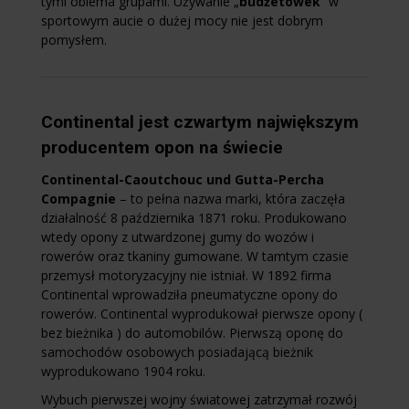
tymi obiema grupami. Używanie „
budżetówek
” w
sportowym aucie o dużej mocy nie jest dobrym
pomysłem.
Continental jest czwartym największym
producentem opon na świecie
Continental-Caoutchouc und Gutta-Percha
Compagnie
– to pełna nazwa marki, która zaczęła
działalność 8 października 1871 roku. Produkowano
wtedy opony z utwardzonej gumy do wozów i
rowerów oraz tkaniny gumowane. W tamtym czasie
przemysł motoryzacyjny nie istniał. W 1892 firma
Continental wprowadziła pneumatyczne opony do
rowerów. Continental wyprodukował pierwsze opony (
bez bieżnika ) do automobilów. Pierwszą oponę do
samochodów osobowych posiadającą bieżnik
wyprodukowano 1904 roku.
Wybuch pierwszej wojny światowej zatrzymał rozwój