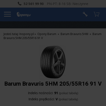
52 561 99 90
PN-PT: 8-16 SB: Nieczynne
Jesteś tutaj:
Inopony.pl
»
Opony Barum
»
Barum Bravuris 5HM
»
Barum
Bravuris 5HM 205/55R16 91 V
Barum Bravuris 5HM 205/55R16 91 V
Indeks nośności:
91
(pokaż tabelę)
Indeks prędkości:
V
(pokaż tabelę)