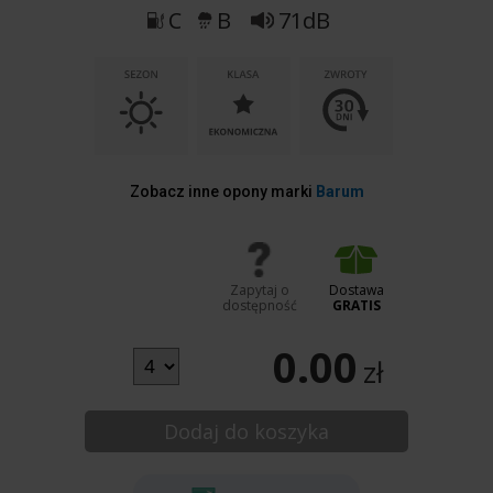
C
B
71dB
Zobacz inne opony marki
Barum
Zapytaj o
Dostawa
dostępność
GRATIS
0.00
zł
Dodaj do koszyka