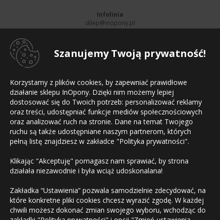
Infolinia
sklep@inopony.pl
pn-pt:
8-16
, sb:
Nieczynne
801 002 990
52 561 99 90
Szanujemy Twoją prywatność!
Informacje
Korzystamy z plików cookies, by zapewniać prawidłowe
Strona główna
działanie sklepu InOpony. Dzięki nim możemy lepiej
Regulamin sklepu
dostosować się do Twoich potrzeb: personalizować reklamy
Polityka prywatności
Mapa witryny
oraz treści, udostępniać funkcje mediów społecznościowych
Kontakt
oraz analizować ruch na stronie. Dane na temat Twojego
ruchu są także udostępniane naszym partnerom, których
Płatności
pełną listę znajdziesz w zakładce "Polityka prywatności".
Klikając "Akceptuję" pomagasz nam sprawiać, by strona
działała niezawodnie i była wciąż udoskonalana!
Zakładka “Ustawienia” pozwala samodzielnie zdecydować, na
które konkretne pliki cookies chcesz wyrazić zgodę. W każdej
chwili możesz dokonać zmian swojego wyboru, wchodząc do
zakładki "
Polityka prywatności
" i opcji "Zmień ustawienia