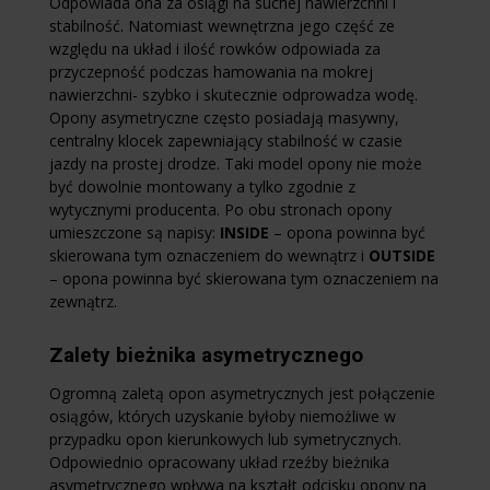
Odpowiada ona za osiągi na suchej nawierzchni i
stabilność. Natomiast wewnętrzna jego część ze
względu na układ i ilość rowków odpowiada za
przyczepność podczas hamowania na mokrej
nawierzchni- szybko i skutecznie odprowadza wodę.
Opony asymetryczne często posiadają masywny,
centralny klocek zapewniający stabilność w czasie
jazdy na prostej drodze. Taki model opony nie może
być dowolnie montowany a tylko zgodnie z
wytycznymi producenta. Po obu stronach opony
umieszczone są napisy:
INSIDE
– opona powinna być
skierowana tym oznaczeniem do wewnątrz i
OUTSIDE
– opona powinna być skierowana tym oznaczeniem na
zewnątrz.
Zalety bieżnika asymetrycznego
Ogromną zaletą opon asymetrycznych jest połączenie
osiągów, których uzyskanie byłoby niemożliwe w
przypadku opon kierunkowych lub symetrycznych.
Odpowiednio opracowany układ rzeźby bieżnika
asymetrycznego wpływa na kształt odcisku opony na