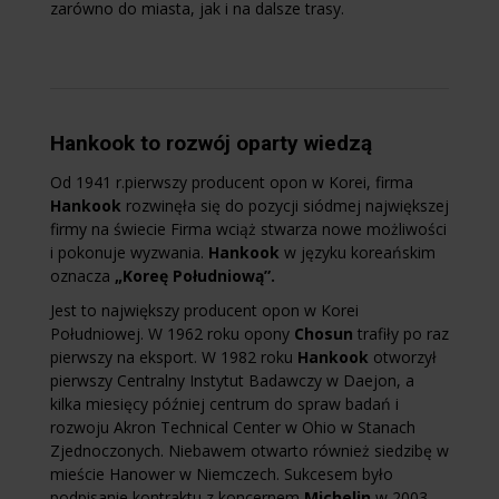
zarówno do miasta, jak i na dalsze trasy.
Hankook to rozwój oparty wiedzą
Od 1941 r.pierwszy producent opon w Korei, firma
Hankook
rozwinęła się do pozycji siódmej największej
firmy na świecie Firma wciąż stwarza nowe możliwości
i pokonuje wyzwania.
Hankook
w języku koreańskim
oznacza
„Koreę Południową”.
Jest to największy producent opon w Korei
Południowej. W 1962 roku opony
Chosun
trafiły po raz
pierwszy na eksport. W 1982 roku
Hankook
otworzył
pierwszy Centralny Instytut Badawczy w Daejon, a
kilka miesięcy później centrum do spraw badań i
rozwoju Akron Technical Center w Ohio w Stanach
Zjednoczonych. Niebawem otwarto również siedzibę w
mieście Hanower w Niemczech. Sukcesem było
podpisanie kontraktu z koncernem
Michelin
w 2003