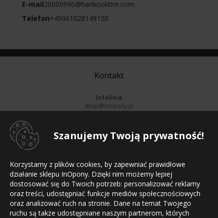
E-mail
20000990@hankooktire.com
Telefon
+49061028149150
Kontakt
Infolinia
sklep@inopony.pl
pn-pt:
8-16
, sb:
Nieczynne
801 002 990
Szanujemy Twoją prywatność!
52 561 99 90
Informacje
Korzystamy z plików cookies, by zapewniać prawidłowe
Strona główna
działanie sklepu InOpony. Dzięki nim możemy lepiej
Regulamin sklepu
dostosować się do Twoich potrzeb: personalizować reklamy
Polityka prywatności
Mapa witryny
oraz treści, udostępniać funkcje mediów społecznościowych
Kontakt
oraz analizować ruch na stronie. Dane na temat Twojego
ruchu są także udostępniane naszym partnerom, których
Płatności