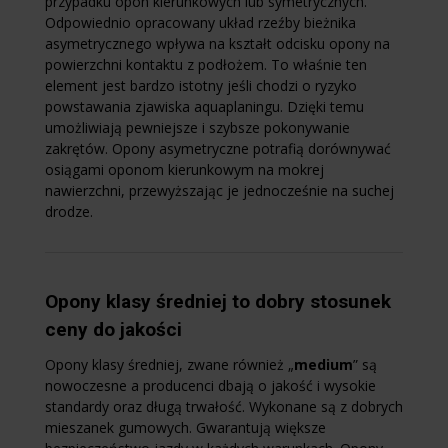
przypadku opon kierunkowych lub symetrycznych.
Odpowiednio opracowany układ rzeźby bieżnika
asymetrycznego wpływa na kształt odcisku opony na
powierzchni kontaktu z podłożem. To właśnie ten
element jest bardzo istotny jeśli chodzi o ryzyko
powstawania zjawiska aquaplaningu. Dzięki temu
umożliwiają pewniejsze i szybsze pokonywanie
zakrętów. Opony asymetryczne potrafią dorównywać
osiągami oponom kierunkowym na mokrej
nawierzchni, przewyższając je jednocześnie na suchej
drodze.
Opony klasy średniej to dobry stosunek
ceny do jakości
Opony klasy średniej, zwane również „
medium
” są
nowoczesne a producenci dbają o jakość i wysokie
standardy oraz długą trwałość. Wykonane są z dobrych
mieszanek gumowych. Gwarantują większe