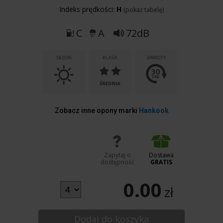
Indeks prędkości:
H
(pokaż tabelę)
C
A
72dB
Zobacz inne opony marki
Hankook
Zapytaj o
Dostawa
dostępność
GRATIS
0.00
zł
Dodaj do koszyka