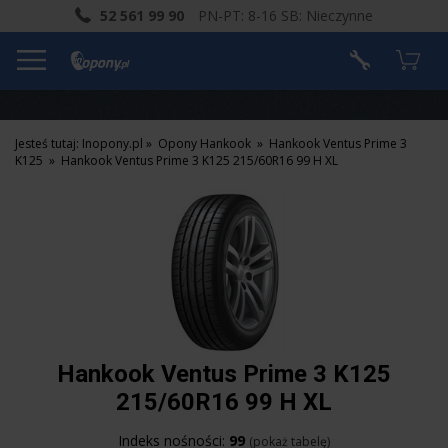
52 561 99 90
PN-PT: 8-16 SB: Nieczynne
Jesteś tutaj:
Inopony.pl
»
Opony Hankook
»
Hankook Ventus Prime 3
K125
»
Hankook Ventus Prime 3 K125 215/60R16 99 H XL
Hankook Ventus Prime 3 K125
215/60R16 99 H XL
Indeks nośności:
99
(pokaż tabelę)