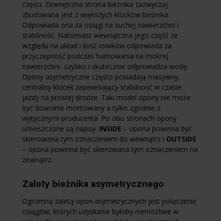
części. Zewnętrzna strona bieżnika zazwyczaj
zbudowana jest z większych klocków bieżnika.
Odpowiada ona za osiągi na suchej nawierzchni i
stabilność. Natomiast wewnętrzna jego część ze
względu na układ i ilość rowków odpowiada za
przyczepność podczas hamowania na mokrej
nawierzchni- szybko i skutecznie odprowadza wodę.
Opony asymetryczne często posiadają masywny,
centralny klocek zapewniający stabilność w czasie
jazdy na prostej drodze. Taki model opony nie może
być dowolnie montowany a tylko zgodnie z
wytycznymi producenta. Po obu stronach opony
umieszczone są napisy:
INSIDE
– opona powinna być
skierowana tym oznaczeniem do wewnątrz i
OUTSIDE
– opona powinna być skierowana tym oznaczeniem na
zewnątrz.
Zalety bieżnika asymetrycznego
Ogromną zaletą opon asymetrycznych jest połączenie
osiągów, których uzyskanie byłoby niemożliwe w