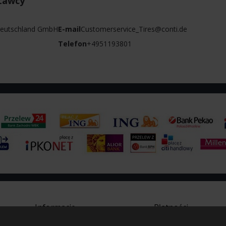
tawcy
 Deutschland GmbH
E-mail
Customerservice_Tires@conti.de
Telefon
+4951193801
Informacje
Płatności