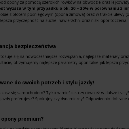
pod opony za pomocą szerokich rowków na obwodzie oraz lejkowat
est wyższa w tym przypadku o ok. 20 – 30% w porównaniu z in
sobie z błotem pośniegowym (opona zimowa) oraz w trakcie ulewy (o
, lepsza przyczepność na suchej nawierzchni oraz niski opór toczenia.
ancja bezpieczeństwa
stosuje się najnowocześniejsze rozwiązania, najlepsze materiały or
ultacie, otrzymujemy najlepsze parametry opon takie jak lepsza prz
ane do swoich potrzeb i stylu jazdy!
uszasz się samochodem? Tylko w mieście, czy również w dalsze trasy?
tyl jazdy preferujesz? Spokojny czy dynamiczny? Odpowiednio dobrane
w opony premium?
ą dla najbardziej wymajającego klienta. Klasa wyższa opon dedykowa