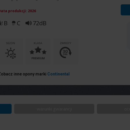
Data produkcji:
2026
B
C
72dB
Zobacz inne opony marki
Continental
warunki gwarancji
oc