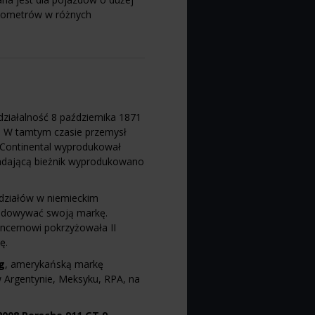
 kilometrów w różnych
działalność 8 października 1871
 W tamtym czasie przemysł
 Continental wyprodukował
adającą bieżnik wyprodukowano
 udziałów w niemieckim
dbudowywać swoją markę.
oncernowi pokrzyżowała II
ę.
ng
, amerykańską markę
 w Argentynie, Meksyku, RPA, na