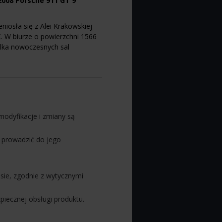
2008 Porsche 911 GT 9
niosła się z Alei Krakowskiej
. W biurze o powierzchni 1566
lka nowoczesnych sal
modyfikacje i zmiany są
 prowadzić do jego
sie, zgodnie z wytycznymi
piecznej obsługi produktu.