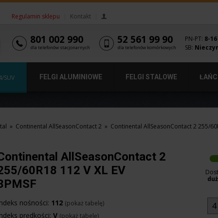
Regulamin sklepu
|
Kontakt
|
801 002 990
52 561 99 90
PN-PT:
8-16
SB:
Nieczy
dla telefonów stacjonarnych
dla telefonów komórkowych
FELGI ALUMINIOWE
FELGI STALOWE
ŁAŃC
4/SUV
tal
»
Continental AllSeasonContact 2
»
Continental AllSeasonContact 2 255/60
Continental AllSeasonContact 2
255/60R18 112 V XL EV
Dos
duż
3PMSF
Indeks nośności:
112
(pokaż tabelę)
Indeks prędkości:
V
(pokaż tabelę)