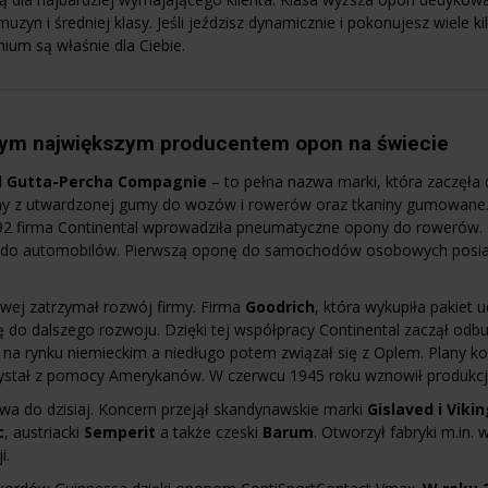
muzyn i średniej klasy. Jeśli jeździsz dynamicznie i pokonujesz wiele
ium są właśnie dla Ciebie.
rtym największym producentem opon na świecie
d Gutta-Percha Compagnie
– to pełna nazwa marki, która zaczęła 
y z utwardzonej gumy do wozów i rowerów oraz tkaniny gumowane.
1892 firma Continental wprowadziła pneumatyczne opony do rowerów.
a ) do automobilów. Pierwszą oponę do samochodów osobowych posi
wej zatrzymał rozwój firmy. Firma
Goodrich
, która wykupiła pakiet
się do dalszego rozwoju. Dzięki tej współpracy Continental zaczął o
m na rynku niemieckim a niedługo potem związał się z Oplem. Plany k
zystał z pomocy Amerykanów. W czerwcu 1945 roku wznowił produkcj
rwa do dzisiaj. Koncern przejął skandynawskie marki
Gislaved i Viki
c
, austriacki
Semperit
a także czeski
Barum
. Otworzył fabryki m.in.
i.