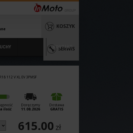
KOSZYK
nne
UCHY
KONTAKT
SERWIS
R18 112 V XL EV 3PMSF
tępność
Doręczymy
Dostawa
a ilość
11.08.2026
GRATIS
615.00
zł