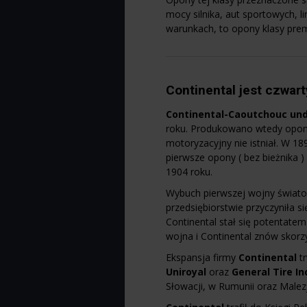
mocy silnika, aut sportowych, li
warunkach, to opony klasy prem
Continental jest czwa
Continental-Caoutchouc un
roku. Produkowano wtedy opon
motoryzacyjny nie istniał. W 
pierwsze opony ( bez bieżnik
1904 roku.
Wybuch pierwszej wojny świato
przedsiębiorstwie przyczyniła 
Continental stał się potentate
wojna i Continental znów skor
Ekspansja firmy
Continental
t
Uniroyal
oraz
General Tire In
Słowacji, w Rumunii oraz Malezj