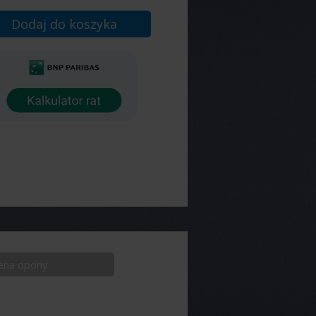
Dodaj do koszyka
ena opony