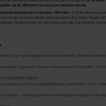
 Rekordów Guinnessa dzięki oponom ContiSportContact Vmax.
W roku 
ędziło się do 409 km/h na torze we włoskim Nardo.
tinental AG powstał w styczniu 1997 roku
. W 2018 roku firma prze
biurowego Business Garden Warszawa przy ulicy Żwirki i Wigury 16C
anych zostało ponad 120 stanowisk pracy dla pracowników oraz ki
a
rodukt i jego części niezgodnie z przeznaczeniem. Nieautoryzowane 
zechowywać w gorących i mocno nasłonecznionych miejscach – może
 kompatybilnymi felgami.
wyłącznie przez osoby wykwalifikowane i przeszkolone w tym zakre
z produktu – zawierają one istotne informacje niezbędne do dla bez