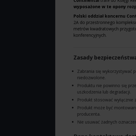
Continental
trafił do Księgi
wyposażone w te opony rozp
Polski oddział koncernu Con
2A do przestronnego kompleksu 
metrów kwadratowych przygotow
konferencyjnych.
Zasady bezpieczeństw
Zabrania się wykorzystywać p
niedozwolone.
Produktu nie powinno się pr
uszkodzenia lub degradacji.
Produkt stosować wyłącznie z
Produkt może być montowany 
producenta.
Nie usuwać żadnych oznaczeń 