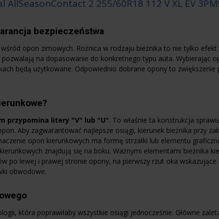
l AllSeasonContact 2 255/60R18 112 V XL EV 3PM
arancja bezpieczeństwa
wśród opon zimowych. Rożnica w rodzaju bieżnika to nie tylko efekt 
 pozwalają na dopasowanie do konkretnego typu auta. Wybierając op
runkach będą użytkowane. Odpowiednio dobrane opony to zwiększenie
ierunkowe?
 przypomina litery "V" lub "U"
. To właśnie ta konstrukcja spraw
pon. Aby zagwarantować najlepsze osiągi, kierunek bieżnika przy za
czenie opon kierunkowych ma formę strzałki lub elementu graficzne
 kierunkowych znajdują się na boku. Ważnymi elementami bieżnika k
 po lewej i prawej stronie opony, na pierwszy rzut oka wskazujące 
owki obwodowe.
kowego
logii, która poprawiłaby wszystkie osiągi jednocześnie. Główne zalet