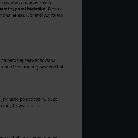
ych rowków poprzecznych.
nymi typami bieżnika
. Bieżnik
pona letnia). Dodatkową zaletą
az najbardziej zaawansowaną
yczepność na mokrej nawierzchni
 Jaki auto posiadasz? O dużej
 opony to gwarancja
na jest dla pojazdów o dużej