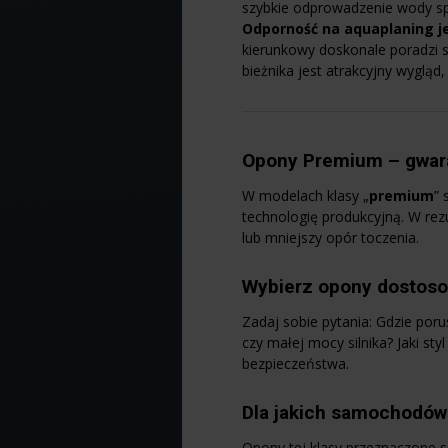
szybkie odprowadzenie wody s
Odporność na aquaplaning j
kierunkowy doskonale poradzi 
bieżnika jest atrakcyjny wygląd
Opony Premium – gwar
W modelach klasy „
premium
” 
technologię produkcyjną. W rez
lub mniejszy opór toczenia.
Wybierz opony dostosow
Zadaj sobie pytania: Gdzie por
czy małej mocy silnika? Jaki s
bezpieczeństwa.
Dla jakich samochodó
Opony tej klasy przeznaczone s