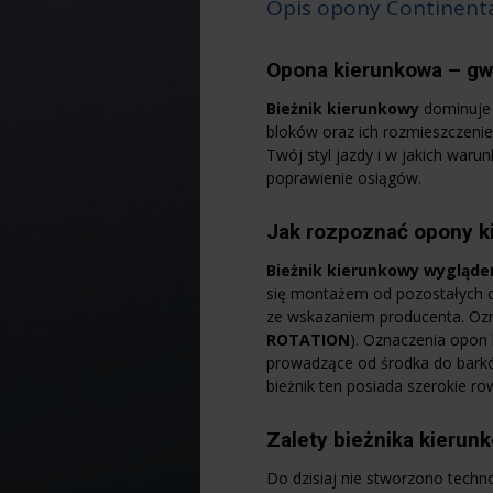
Opis opony Continenta
Opona kierunkowa – gw
Bieżnik kierunkowy
dominuje 
bloków oraz ich rozmieszczenie
Twój styl jazdy i w jakich wa
poprawienie osiągów.
Jak rozpoznać opony k
Bieżnik kierunkowy
wyglądem
się montażem od pozostałych o
ze wskazaniem producenta. Ozna
ROTATION
). Oznaczenia opon
prowadzące od środka do barków
bieżnik ten posiada szerokie r
Zalety bieżnika kierun
Do dzisiaj nie stworzono techno