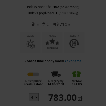
Indeks nośności:
102
(pokaż tabelę)
Indeks prędkości:
T
(pokaż tabelę)
E
C
71dB
Zobacz inne opony marki
Yokohama
Dostępność
Doręczymy
Dostawa
średnia ilość
14.08-17.08
GRATIS
783.00
zł