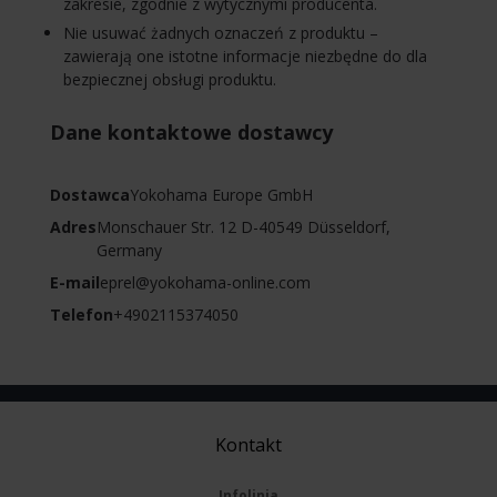
zakresie, zgodnie z wytycznymi producenta.
Nie usuwać żadnych oznaczeń z produktu –
zawierają one istotne informacje niezbędne do dla
bezpiecznej obsługi produktu.
Dane kontaktowe dostawcy
Dostawca
Yokohama Europe GmbH
Adres
Monschauer Str. 12 D-40549 Düsseldorf,
Germany
E-mail
eprel@yokohama-online.com
Telefon
+4902115374050
Kontakt
Infolinia