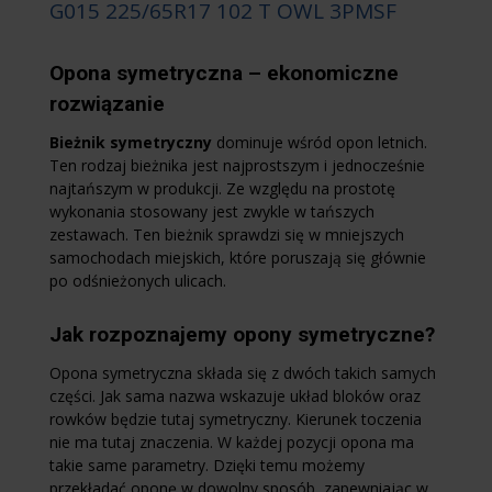
G015 225/65R17 102 T OWL 3PMSF
Opona symetryczna – ekonomiczne
rozwiązanie
Bieżnik symetryczny
dominuje wśród opon letnich.
Ten rodzaj bieżnika jest najprostszym i jednocześnie
najtańszym w produkcji. Ze względu na prostotę
wykonania stosowany jest zwykle w tańszych
zestawach. Ten bieżnik sprawdzi się w mniejszych
samochodach miejskich, które poruszają się głównie
po odśnieżonych ulicach.
Jak rozpoznajemy opony symetryczne?
Opona symetryczna składa się z dwóch takich samych
części. Jak sama nazwa wskazuje układ bloków oraz
rowków będzie tutaj symetryczny. Kierunek toczenia
nie ma tutaj znaczenia. W każdej pozycji opona ma
takie same parametry. Dzięki temu możemy
przekładać oponę w dowolny sposób, zapewniając w