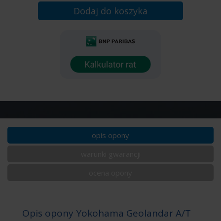
Dodaj do koszyka
opis opony
warunki gwarancji
ocena opony
Opis opony Yokohama Geolandar A/T