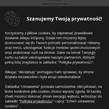
sklep@inopony.pl
pn-pt:
8-16
, sb:
Nieczynne
801 002 990
Szanujemy Twoją prywatność!
52 561 99 90
Informacje
Korzystamy z plików cookies, by zapewniać prawidłowe
Strona główna
działanie sklepu InOpony. Dzięki nim możemy lepiej
Regulamin sklepu
dostosować się do Twoich potrzeb: personalizować reklamy
Polityka prywatności
Mapa witryny
oraz treści, udostępniać funkcje mediów społecznościowych
Kontakt
oraz analizować ruch na stronie. Dane na temat Twojego
ruchu są także udostępniane naszym partnerom, których
Płatności
pełną listę znajdziesz w zakładce "Polityka prywatności".
Klikając "Akceptuję" pomagasz nam sprawiać, by strona
działała niezawodnie i była wciąż udoskonalana!
Zakładka “Ustawienia” pozwala samodzielnie zdecydować, na
które konkretne pliki cookies chcesz wyrazić zgodę. W każdej
chwili możesz dokonać zmian swojego wyboru, wchodząc do
zakładki "
Polityka prywatności
" i opcji "Zmień ustawienia
cookies".