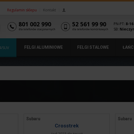
Regulamin sklepu
|
Kontakt
|
801 002 990
52 561 99 90
PN-PT:
8-16
SB:
Nieczy
dla telefonów stacjonarnych
dla telefonów komórkowych
FELGI ALUMINIOWE
FELGI STALOWE
ŁAŃC
4/SUV
Subaru
Subaru
Crosstrek
(od 2023 do teraz)