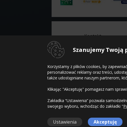
Kontakt
Szanujemy Twoją 
Infolinia
sklep@inopony.pl
pn-pt:
8-16
, sb:
Nieczynne
801 002 990
Korzystamy z plików cookies, by zapewniać
52 561 99 90
personalizować reklamy oraz treści, udos
także udostępniane naszym partnerom, który
Klikając "Akceptuję" pomagasz nam sprawia
Zakładka “Ustawienia” pozwala samodzielni
Copyright © 2010-2023 InOpony.pl. Wszel
swojego wyboru, wchodząc do zakładki "
P
Ustawienia
Akceptuję