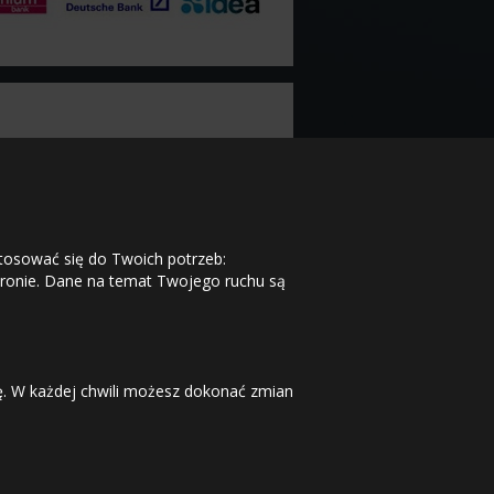
stosować się do Twoich potrzeb:
tronie. Dane na temat Twojego ruchu są
dę. W każdej chwili możesz dokonać zmian
internetowego
|
Mapa witryny
|
Kontakt
801 002 990
tel. stacjonarne
Infolinia