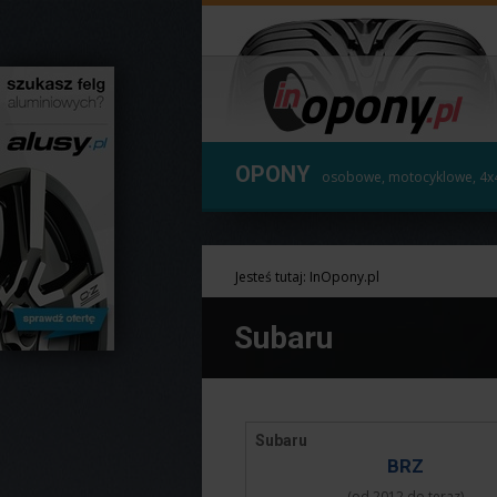
OPONY
osobowe, motocyklowe, 4x
Jesteś tutaj:
InOpony.pl
Subaru
Subaru
BRZ
(od 2012 do teraz)