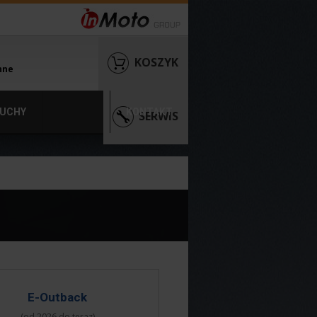
KOSZYK
nne
UCHY
KONTAKT
SERWIS
E-Outback
(od 2026 do teraz)