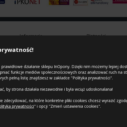
Informacje
Płatności
prywatność!
Strona główna
Regulamin sklepu
Polityka prywatności
Mapa witryny
 prawidłowe działanie sklepu InOpony. Dzięki nim możemy lepiej do
Kontakt
tępniać funkcje mediów społecznościowych oraz analizować ruch na s
ch pełną listę znajdziesz w zakładce "Polityka prywatności".
ć, by strona działała niezawodnie i była wciąż udoskonalana!
e zdecydować, na które konkretne pliki cookies chcesz wyrazić zgo
kie prawa zastrzeżone.
Polityka prywatności
|
Regulamin sklepu 
olityka prywatności
" i opcji "Zmień ustawienia cookies".