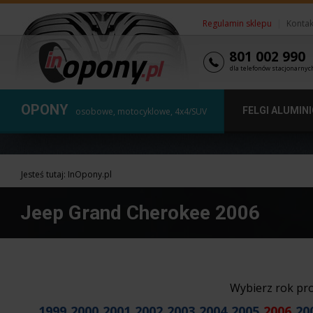
Regulamin sklepu
|
Kontak
801 002 990
dla telefonów stacjonarnyc
OPONY
FELGI ALUMIN
osobowe, motocyklowe, 4x4/SUV
Jesteś tutaj:
InOpony.pl
Jeep Grand Cherokee 2006
Wybierz rok pr
1999
2000
2001
2002
2003
2004
2005
2006
20
,
,
,
,
,
,
,
,